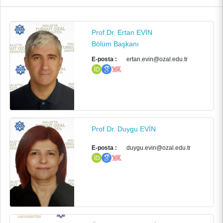
Prof.Dr. Ertan EVİN
Bölüm Başkanı
E-posta :
ertan.evin@ozal.edu.tr
Prof.Dr. Duygu EVİN
E-posta :
duygu.evin@ozal.edu.tr