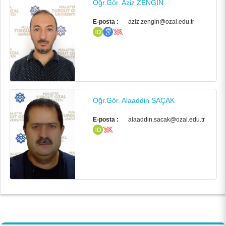
Öğr.Gör. Aziz ZENGİN
E-posta :
aziz.zengin@ozal.edu.tr
ANA SAYFA
KURUMSAL
Öğr.Gör. Alaaddin SAÇAK
PERSONEL
E-posta :
alaaddin.sacak@ozal.edu.tr
BÖLÜMLER
ÖĞRENCİ
ARAŞTIRMA