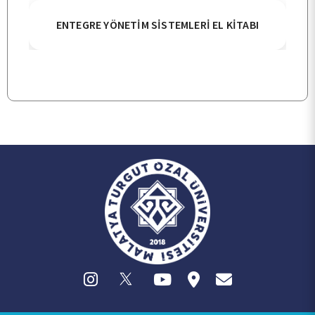
BÖLÜMLER
ENTEGRE YÖNETİM SİSTEMLERİ EL KİTABI
ÖĞRENCİ
ARAŞTIRMA
KALİTE
TOPLUMSAL KATKI
E-HİZMET
İLETİŞİM