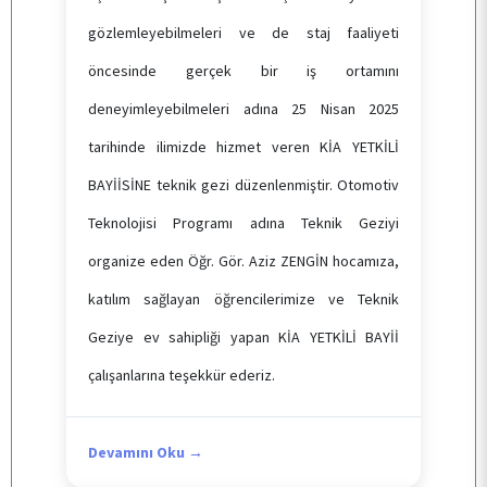
gözlemleyebilmeleri ve de staj faaliyeti
ARAŞTIRMA
öncesinde gerçek bir iş ortamını
deneyimleyebilmeleri adına 25 Nisan 2025
KALİTE
tarihinde ilimizde hizmet veren KİA YETKİLİ
BAYİİSİNE teknik gezi düzenlenmiştir. Otomotiv
TOPLUMSAL KATKI
Teknolojisi Programı adına Teknik Geziyi
organize eden Öğr. Gör. Aziz ZENGİN hocamıza,
E-HİZMET
katılım sağlayan öğrencilerimize ve Teknik
Geziye ev sahipliği yapan KİA YETKİLİ BAYİİ
İLETİŞİM
çalışanlarına teşekkür ederiz.
Devamını Oku →