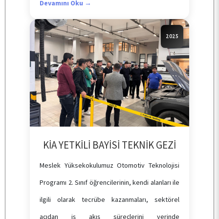
Devamını Oku →
2025
ANA SAYFA
KURUMSAL
PERSONEL
KİA YETKİLİ BAYİSİ TEKNİK GEZİ
Meslek Yüksekokulumuz Otomotiv Teknolojisi
BÖLÜMLER
Programı 2. Sınıf öğrencilerinin, kendi alanları ile
ilgili olarak tecrübe kazanmaları, sektörel
ÖĞRENCİ
açıdan iş akış süreçlerini yerinde