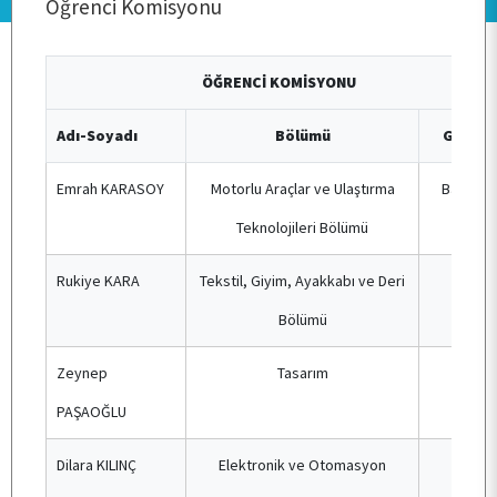
Öğrenci Komisyonu
ANA SAYFA
ÖĞRENCİ KOMİSYONU
KURUMSAL
Adı-Soyadı
Bölümü
Görev
PERSONEL
Emrah KARASOY
Motorlu Araçlar ve Ulaştırma
Başkan
Teknolojileri Bölümü
BÖLÜMLER
Rukiye KARA
Tekstil, Giyim, Ayakkabı ve Deri
Üye
Bölümü
ÖĞRENCİ
Zeynep
Tasarım
Üye
PAŞAOĞLU
ARAŞTIRMA
Dilara KILINÇ
Elektronik ve Otomasyon
Üye