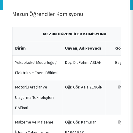
Mezun Öğrenciler Komisyonu
KURUMSAL
MEZUN ÖĞRENCİLER KOMİSYONU
PERSONEL
Birim
Unvan, Adı-Soyadı
Görev
BÖLÜMLER
Yüksekokul Müdürlüğü /
Doç. Dr. Fehmi ASLAN
Başkan
Elektrik ve Enerji Bölümü
ÖĞRENCİ
Motorlu Araçlar ve
Öğr. Gör. Aziz ZENGİN
Üye
Ulaştırma Teknolojileri
ARAŞTIRMA
Bölümü
Malzeme ve Malzeme
Öğr. Gör. Kamuran
Üye
KALİTE
İşleme Teknolojileri
KARAAĞAÇ