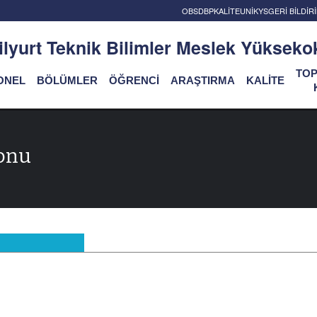
OBS
DBP
KALİTE
UNİKYS
GERİ BİLDİ
ilyurt Teknik Bilimler Meslek Yükseko
TO
ONEL
BÖLÜMLER
ÖĞRENCİ
ARAŞTIRMA
KALİTE
onu