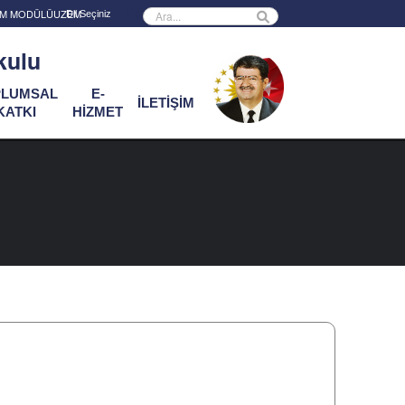
Powered by
RİM MODÜLÜ
UZEM
kulu
PLUMSAL
E-
İLETİŞİM
KATKI
HİZMET