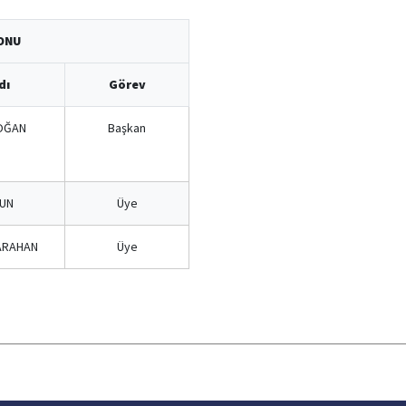
YONU
dı
Görev
DOĞAN
Başkan
ZUN
Üye
KARAHAN
Üye