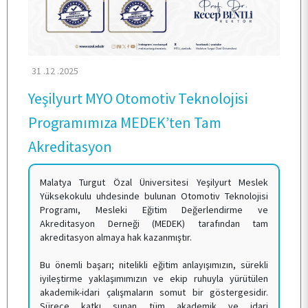
ÖĞRENCİ
31 .12 .2025
ARAŞTIRMA
Yeşilyurt MYO Otomotiv Teknolojisi
Programımıza MEDEK’ten Tam
KALİTE
Akreditasyon
Malatya Turgut Özal Üniversitesi Yeşilyurt Meslek
TOPLUMSAL KATKI
Yüksekokulu uhdesinde bulunan Otomotiv Teknolojisi
Programı, Mesleki Eğitim Değerlendirme ve
Akreditasyon Derneği (MEDEK) tarafından tam
E-HİZMET
akreditasyon almaya hak kazanmıştır.
Bu önemli başarı; nitelikli eğitim anlayışımızın, sürekli
iyileştirme yaklaşımımızın ve ekip ruhuyla yürütülen
İLETİŞİM
akademik-idari çalışmaların somut bir göstergesidir.
Sürece katkı sunan tüm akademik ve idari