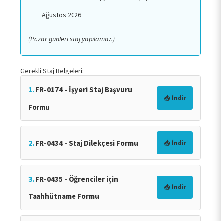
Ağustos 2026
ÖĞRENCİ
(Pazar günleri staj yapılamaz.)
ARAŞTIRMA
Gerekli Staj Belgeleri:
1.
FR-0174 - İşyeri Staj Başvuru
KALİTE
📥 İndir
Formu
TOPLUMSAL KATKI
2.
FR-0434 - Staj Dilekçesi Formu
📥 İndir
E-HİZMET
3.
FR-0435 - Öğrenciler için
📥 İndir
Taahhütname Formu
İLETİŞİM