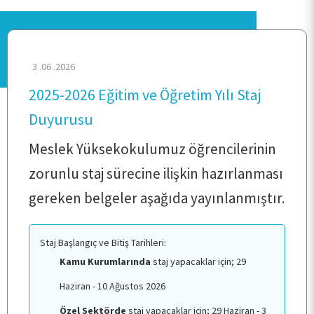
3 .06 .2026
2025-2026 Eğitim ve Öğretim Yılı Staj
Duyurusu
Meslek Yüksekokulumuz öğrencilerinin
ANA SAYFA
zorunlu staj sürecine ilişkin hazırlanması
gereken belgeler aşağıda yayınlanmıştır.
KURUMSAL
Staj Başlangıç ve Bitiş Tarihleri:
PERSONEL
Kamu Kurumlarında
staj yapacaklar için; 29
Haziran - 10 Ağustos 2026
BÖLÜMLER
Özel Sektörde
staj yapacaklar için; 29 Haziran - 3