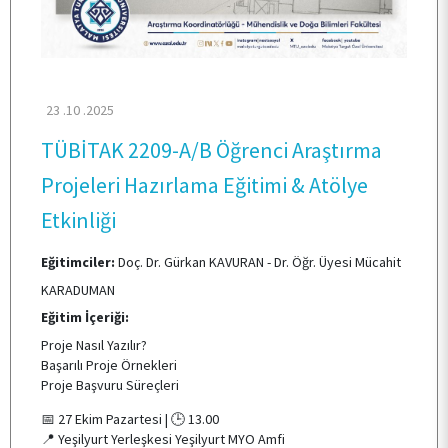
ARAŞTIRMA
23 .10 .2025
KALİTE
TÜBİTAK 2209-A/B Öğrenci Araştırma
Projeleri Hazırlama Eğitimi & Atölye
TOPLUMSAL KATKI
Etkinliği
E-HİZMET
Eğitimciler:
Doç. Dr. Gürkan KAVURAN - Dr. Öğr. Üyesi Mücahit
KARADUMAN
Eğitim İçeriği:
İLETİŞİM
Proje Nasıl Yazılır?
Başarılı Proje Örnekleri
Proje Başvuru Süreçleri
📅 27 Ekim Pazartesi | 🕒 13.00
📍 Yeşilyurt Yerleşkesi Yeşilyurt MYO Amfi