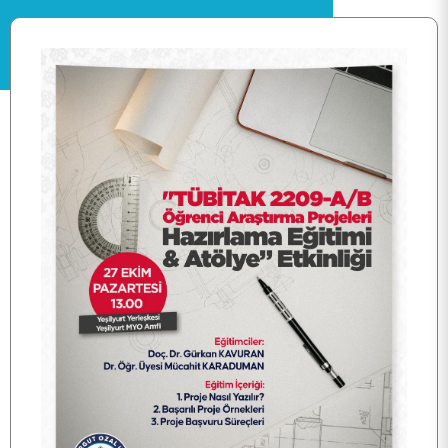
ANA SAYFA
KURUMSAL
PERSONEL
BÖLÜMLER
ÖĞRENCİ