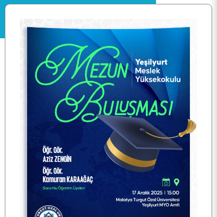
ANA SAYFA
KURUMSAL
PERSONEL
BÖLÜMLER
ÖĞRENCİ