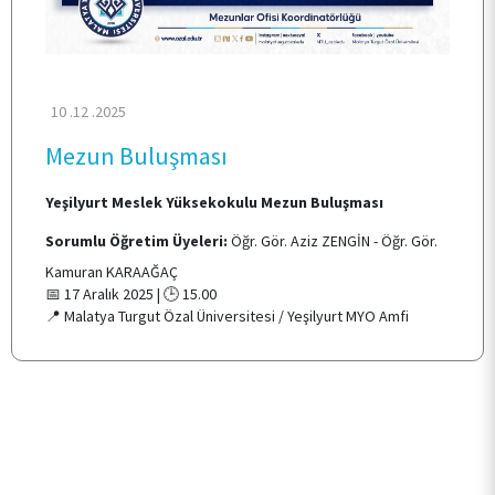
ARAŞTIRMA
KALİTE
10 .12 .2025
Mezun Buluşması
TOPLUMSAL KATKI
Yeşilyurt Meslek Yüksekokulu
Mezun Buluşması
Sorumlu Öğretim Üyeleri:
Öğr. Gör. Aziz ZENGİN - Öğr. Gör.
E-HİZMET
Kamuran KARAAĞAÇ
📅 17 Aralık 2025 | 🕒 15.00
📍 Malatya Turgut Özal Üniversitesi / Yeşilyurt MYO Amfi
İLETİŞİM