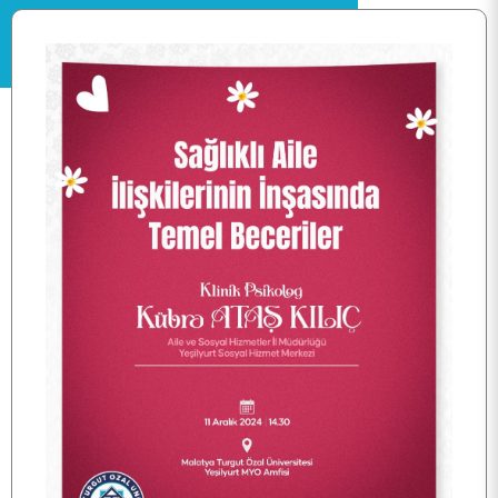
ANA SAYFA
KURUMSAL
PERSONEL
BÖLÜMLER
ÖĞRENCİ