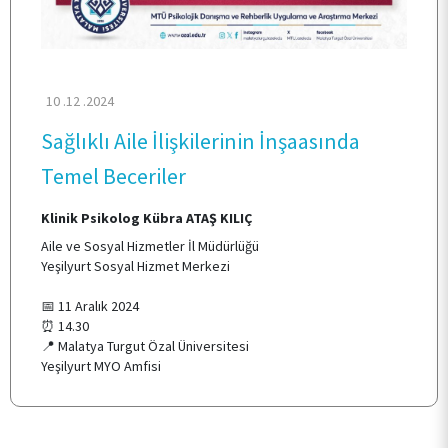
ARAŞTIRMA
KALİTE
10 .12 .2024
Sağlıklı Aile İlişkilerinin İnşaasında
TOPLUMSAL KATKI
Temel Beceriler
Klinik Psikolog
Kübra ATAŞ KILIÇ
E-HİZMET
Aile ve Sosyal Hizmetler İl Müdürlüğü
Yeşilyurt Sosyal Hizmet Merkezi
İLETİŞİM
📅 11 Aralık 2024
⏰ 14.30
📍 Malatya Turgut Özal Üniversitesi
Yeşilyurt MYO Amfisi