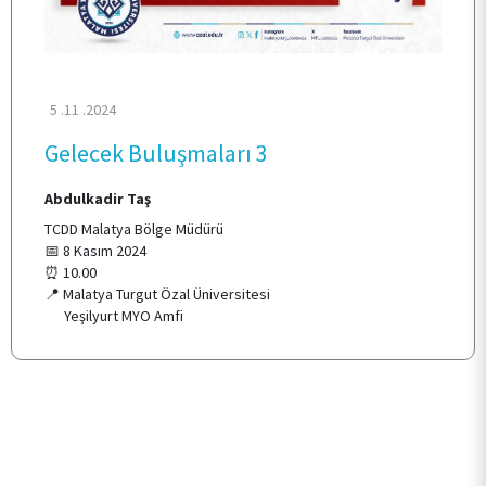
ARAŞTIRMA
KALİTE
5 .11 .2024
Gelecek Buluşmaları 3
TOPLUMSAL KATKI
Abdulkadir Taş
TCDD Malatya Bölge Müdürü
E-HİZMET
📅 8 Kasım 2024
⏰ 10.00
📍 Malatya Turgut Özal Üniversitesi
Yeşilyurt MYO Amfi
İLETİŞİM