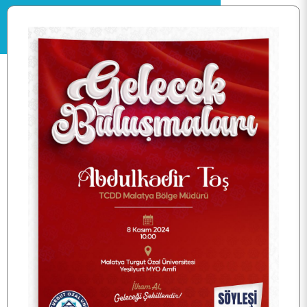
ANA SAYFA
KURUMSAL
PERSONEL
BÖLÜMLER
ÖĞRENCİ